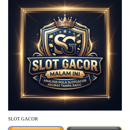
SLOT GACOR