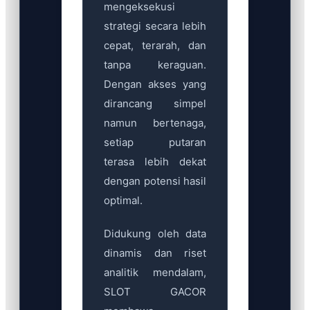
mengeksekusi
strategi secara lebih
cepat, terarah, dan
tanpa keraguan.
Dengan akses yang
dirancang simpel
namun bertenaga,
setiap putaran
terasa lebih dekat
dengan potensi hasil
optimal.
Didukung oleh data
dinamis dan riset
analitik mendalam,
SLOT GACOR