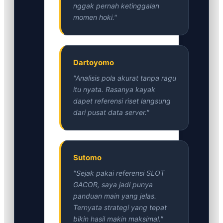
nggak pernah ketinggalan
momen hoki."
Dartoyomo
"Analisis pola akurat tanpa ragu
itu nyata. Rasanya kayak
dapet referensi riset langsung
dari pusat data server."
Sutomo
"Sejak pakai referensi SLOT
GACOR, saya jadi punya
panduan main yang jelas.
Ternyata strategi yang tepat
bikin hasil makin maksimal."