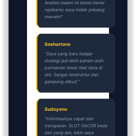
Analisis malam ini bener-bener
ngebantu saya melek peluang
maxwin!"
Soehartono
"Saya yang baru belajar
strategi jadi lebih paham arah
permainan lewat riset data di
sini. Sangat terstruktur dan
gampang diikuti."
Sudoyono
"Informasinya cepat dan
transparan. SLOT GACOR beda
dari yang lain, bikin saya