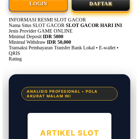
LOGIN
DAFTAR
INFORMASI RESMI SLOT GACOR
Nama Situs SLOT GACOR
SLOT GACOR HARI INI
Jenis Provider
GAME ONLINE
Minimal Deposit
IDR 5000
Minimal Withdraw
IDR 50,000
Transaksi Pembayaran
Transfer Bank Lokal • E-wallet •
QRIS
Rating
ANALISIS PROFESIONAL • POLA
AKURAT MALAM INI
ARTIKEL SLOT