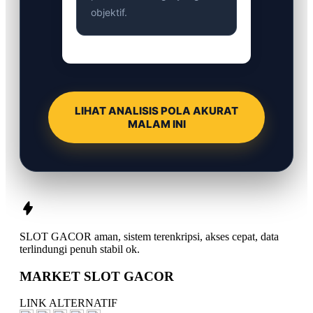
objektif.
LIHAT ANALISIS POLA AKURAT
MALAM INI
SLOT GACOR
aman, sistem terenkripsi,
akses cepat,
data
terlindungi penuh stabil ok.
MARKET SLOT GACOR
LINK ALTERNATIF