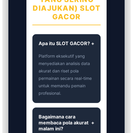
DIAJUKAN) SLOT
GACOR
Apa itu SLOT GACOR?
+
Platform eksekutif yang
menyediakan analisis data
akurat dan riset pola
permainan secara real-time
untuk memandu pemain
profesional.
Bagaimana cara
membaca pola akurat
+
malam ini?