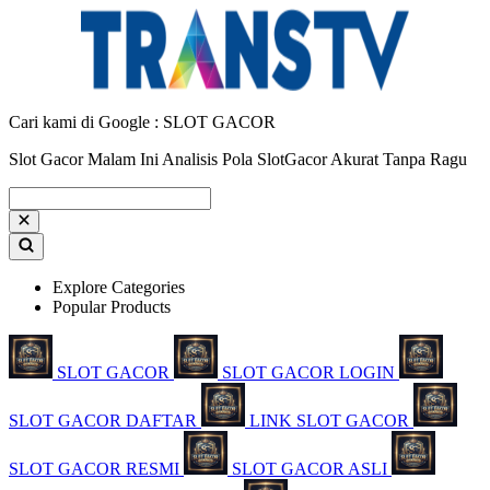
Cari kami di Google : SLOT GACOR
Slot Gacor Malam Ini Analisis Pola SlotGacor Akurat Tanpa Ragu
Explore Categories
Popular Products
SLOT GACOR
SLOT GACOR LOGIN
SLOT GACOR DAFTAR
LINK SLOT GACOR
SLOT GACOR RESMI
SLOT GACOR ASLI