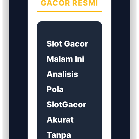
GACOR RESMI
Slot Gacor
Malam Ini
Analisis
Pola
SlotGacor
Akurat
Tanpa