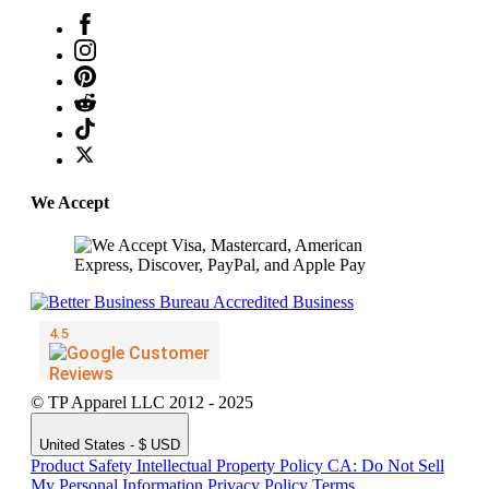
We Accept
© TP Apparel LLC 2012 - 2025
United States - $ USD
Product Safety
Intellectual Property Policy
CA: Do Not Sell
My Personal Information
Privacy Policy
Terms