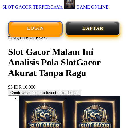
SLOT GACOR TERPERCAYA
GAME ONLINE
LOGIN
DAFTAR
Design ID: 74165272
Slot Gacor Malam Ini
Analisis Pola SlotGacor
Akurat Tanpa Ragu
$3
IDR 10.000
Create an account to favorite this design!