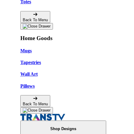
Totes
Back To Menu
Home Goods
Mugs
Tapestries
Wall Art
Pillows
Back To Menu
Shop Designs