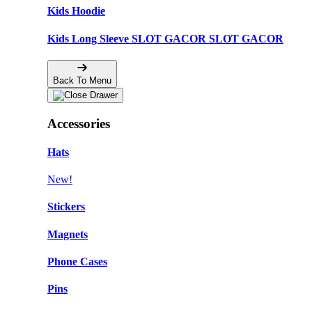
Kids Hoodie
Kids Long Sleeve SLOT GACOR SLOT GACOR
Back To Menu
Accessories
Hats
New!
Stickers
Magnets
Phone Cases
Pins