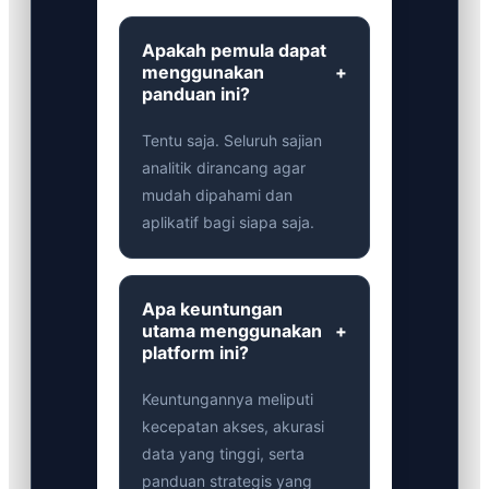
Apakah pemula dapat
menggunakan
+
panduan ini?
Tentu saja. Seluruh sajian
analitik dirancang agar
mudah dipahami dan
aplikatif bagi siapa saja.
Apa keuntungan
utama menggunakan
+
platform ini?
Keuntungannya meliputi
kecepatan akses, akurasi
data yang tinggi, serta
panduan strategis yang