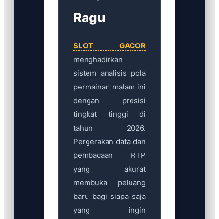
Ragu
SLOT GACOR
menghadirkan
sistem analisis pola
permainan malam ini
dengan presisi
tingkat tinggi di
tahun 2026.
Pergerakan data dan
pembacaan RTP
yang akurat
membuka peluang
baru bagi siapa saja
yang ingin