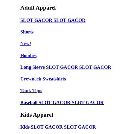
Adult Apparel
SLOT GACOR SLOT GACOR
Shorts
New!
Hoodies
Long Sleeve SLOT GACOR SLOT GACOR
Crewneck Sweatshirts
Tank Tops
Baseball SLOT GACOR SLOT GACOR
Kids Apparel
Kids SLOT GACOR SLOT GACOR