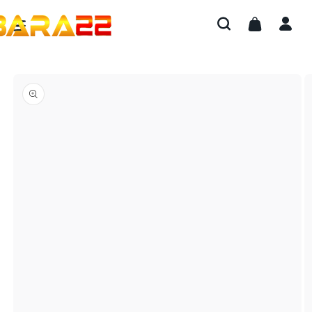
Langsung
ke
Keranjang
Login
konten
Langsung
Gambar
ke
informasi
11
produk
kini
tersedia
di
tampilan
galeri