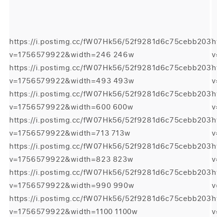
https://i.postimg.cc/fW07Hk56/52f9281d6c75cebb203
h
v=1756579922&width=246 246w
v
https://i.postimg.cc/fW07Hk56/52f9281d6c75cebb203
h
v=1756579922&width=493 493w
v
https://i.postimg.cc/fW07Hk56/52f9281d6c75cebb203
h
v=1756579922&width=600 600w
v
https://i.postimg.cc/fW07Hk56/52f9281d6c75cebb203
h
v=1756579922&width=713 713w
v
https://i.postimg.cc/fW07Hk56/52f9281d6c75cebb203
h
v=1756579922&width=823 823w
v
https://i.postimg.cc/fW07Hk56/52f9281d6c75cebb203
h
v=1756579922&width=990 990w
v
https://i.postimg.cc/fW07Hk56/52f9281d6c75cebb203
h
v=1756579922&width=1100 1100w
v