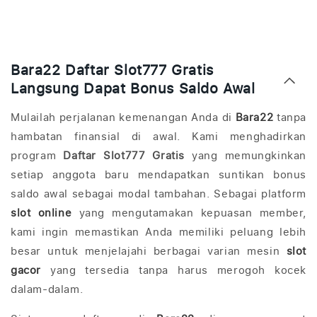
K
o
Bara22 Daftar Slot777 Gratis
n
Langsung Dapat Bonus Saldo Awal
t
e
Mulailah perjalanan kemenangan Anda di
Bara22
tanpa
n
hambatan finansial di awal. Kami menghadirkan
y
program
Daftar Slot777 Gratis
yang memungkinkan
a
setiap anggota baru mendapatkan suntikan bonus
n
saldo awal sebagai modal tambahan. Sebagai platform
g
slot online
yang mengutamakan kepuasan member,
d
kami ingin memastikan Anda memiliki peluang lebih
a
besar untuk menjelajahi berbagai varian mesin
slot
p
gacor
yang tersedia tanpa harus merogoh kocek
a
dalam-dalam.
t
d