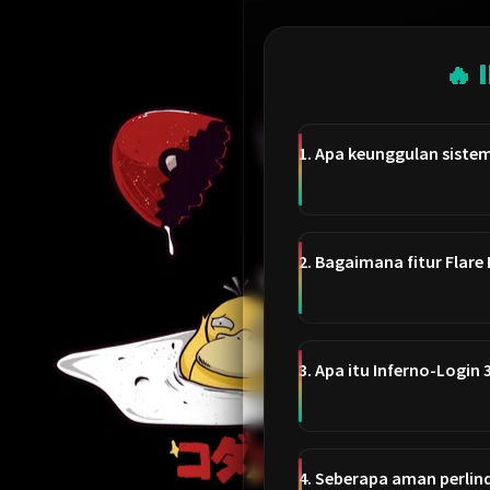
🔥
1. Apa keunggulan siste
2. Bagaimana fitur Flare
3. Apa itu Inferno-Login
4. Seberapa aman perli