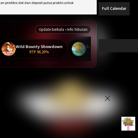
 prediksi slot dan deposit pulsa praktis untuk
Update berkala • Info hiburan
Sweet Bonanza
Wild Bounty Showdown
RTP 95.80%
RTP 96.20%
FORTU
item a