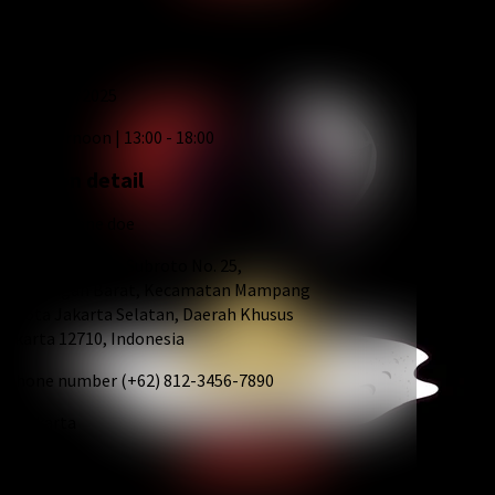
ry option detail
city
jakarta
 date
24/03/2025
 time
Afternoon | 13:00 - 18:00
ry option detail
ENT NAME
jane doe
 address
Jl. Gatot Subroto No. 25,
.4, Kuningan Barat, Kecamatan Mampang
, Kota Jakarta Selatan, Daerah Khusus
Jakarta 12710, Indonesia
nt phone number
(+62) 812-3456-7890
CE
Jakarta
ode
12710