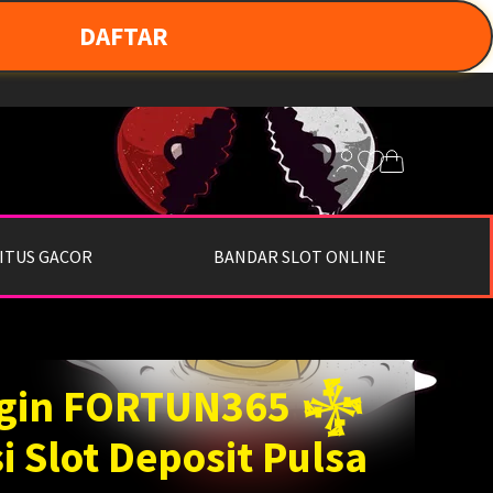
DAFTAR
ITUS GACOR
BANDAR SLOT ONLINE
ogin FORTUN365 𒈔
i Slot Deposit Pulsa