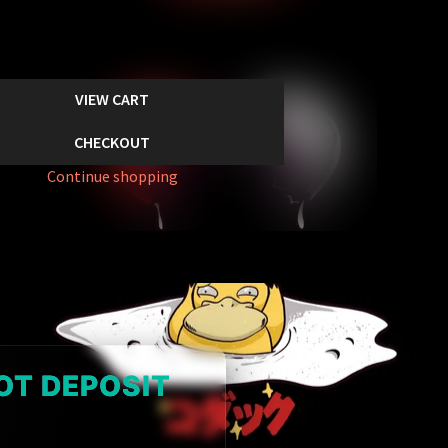
s (0)
VIEW CART
CHECKOUT
Continue shopping
OT DEPOSIT