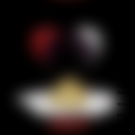
delive
delivery 
delivery
delivery
delive
RECIPI
delivery
RT.2/RW
Prapatan
Ibukota 
recipie
PROVIN
postal c