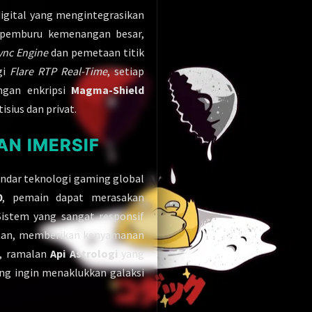
igital yang mengintegrasikan
a pemburu kemenangan besar,
ync Engine
dan pemetaan titik
gi
Flare RTP Real-Time
, setiap
engan enkripsi
Magma-Shield
sius dan privat.
AN IMERSIF
ndar teknologi gaming global
0
, pemain dapat merasakan
istem yang sangat responsif
atan, memberikan kenyamanan
r, ramalan
Api Astrologi
yang
g ingin menaklukkan galaksi